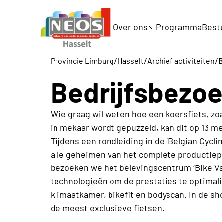
Over ons
Programma
Best
/
/
/
Provincie Limburg
Hasselt
Archief activiteiten
B
Bedrijfsbezoe
Wie graag wil weten hoe een koersfiets, zoal
in mekaar wordt gepuzzeld, kan dit op 13 m
Tijdens een rondleiding in de ‘Belgian Cyclin
alle geheimen van het complete productiep
bezoeken we het belevingscentrum ‘Bike Val
technologieën om de prestaties te optimali
klimaatkamer, bikefit en bodyscan. In de s
de meest exclusieve fietsen.