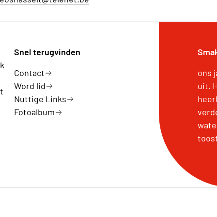
Snel terugvinden
Smak
rk
Contact
ons 
Word lid
uit.
t
Nuttige Links
heer
Fotoalbum
verd
wate
toos