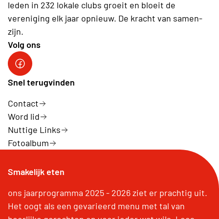
leden in 232 lokale clubs groeit en bloeit de
vereniging elk jaar opnieuw. De kracht van samen-
zijn.
Volg ons
Neos Hasselt
Snel terugvinden
Contact
Word lid
Nuttige Links
Fotoalbum
Smakelijk eten
ons jaarprogramma 2025 - 2026 ziet er prachtig uit.
Het oogt als een gevarieerd menu met tal van