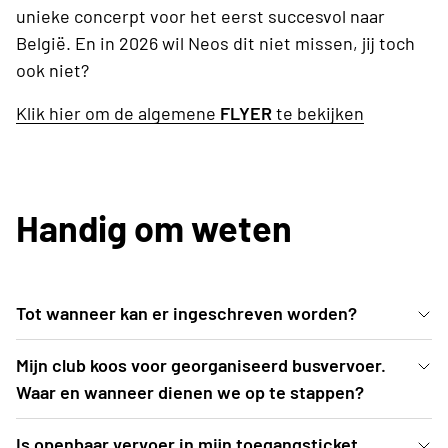
unieke concerpt voor het eerst succesvol naar
België. En in 2026 wil Neos dit niet missen, jij toch
ook niet?
Klik hier om de algemene
FLYER
te bekijken
Handig om weten
Tot wanneer kan er ingeschreven worden?
Inschrijven kan uiterlijk t.e.m. vrijdag 6 maart 2026
Mijn club koos voor georganiseerd busvervoer.
of tot zolang de voorraad strekt.
Waar en wanneer dienen we op te stappen?
De busroutes worden opgemaakt nadat
Is openbaar vervoer in mijn toegangsticket