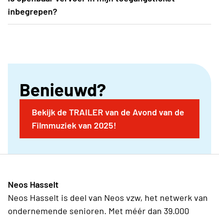
inschrijvingen zijn afgesloten. Een drietal weken
inbegrepen?
voor aanvang van het evenement (= midden april)
Ja. Je toegangsticket voor de AFAS Dome is
ontvangt het clubbestuur de busroute, inclusief alle
namelijk een combiticket. Het verleent je niet alleen
praktische info, in de mailbox
toegang tot de zaal, het geldt ook als
vervoersbewijs op de metro's, trams en bussen van
Benieuwd?
De Lijn in de provincie Antwerpen.
Bekijk de TRAILER van de Avond van de
Filmmuziek van 2025!
Neos Hasselt
Neos Hasselt is deel van Neos vzw, het netwerk van
ondernemende senioren. Met méér dan 39.000