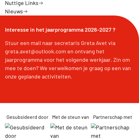
Nuttige Links
Nieuws
Interesse in het jaarprogramma 2026-2027 ?
Stuur een mail naar secretaris Greta Avet via
greta.avet@outlook.com en ontvang het
jaarprogramma voor het volgende werkjaar. Zin om
mee te doen? We verwelkomen je graag op een van
onze geplande activiteiten.
Gesubsideerd door
Met de steun van
Partnerschap met