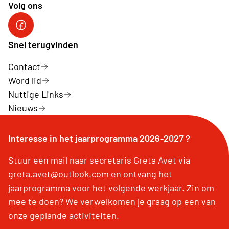
Volg ons
Facebook Neos Harelbeke
Snel terugvinden
Contact
Word lid
Nuttige Links
Nieuws
Interesse in het jaarprogramma 2026-2027 ?
Stuur een mail naar secretaris Greta Avet via
greta.avet@outlook.com en ontvang het
jaarprogramma voor het volgende werkjaar. Zin om
mee te doen? We verwelkomen je graag op een van
onze geplande activiteiten.