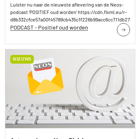
Luister nu naar de nieuwste aflevering van de Neos-
podcast ‘POSITIEF oud worden’ https://cdn.flxml.eu/r-
d8b332cfce57a00f45789cb435c1f226b99acc6cc711db27
PODCAST - Positief oud worden
NIEUWS