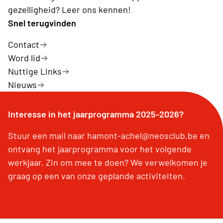
gezelligheid? Leer ons kennen!
Snel terugvinden
Contact
Word lid
Nuttige Links
Nieuws
Interesse in het jaarprogramma 2025-2026?
Stuur een mail naar hamont-achel@neosclub.be en
ontvang het jaarprogramma voor het volgende
werkjaar. Zin om mee te doen? We verwelkomen je
graag op een van onze geplande activiteiten.