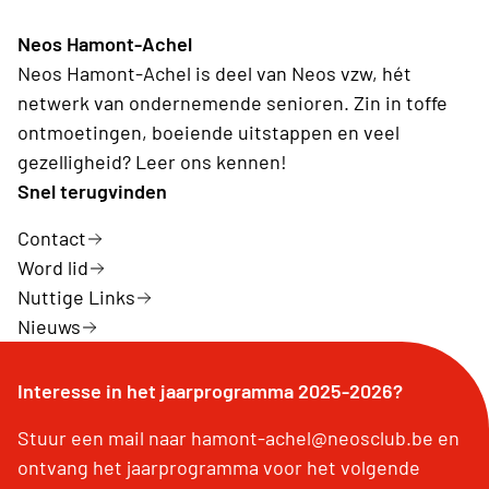
Neos Hamont-Achel
Neos Hamont-Achel is deel van Neos vzw, hét
netwerk van ondernemende senioren. Zin in toffe
ontmoetingen, boeiende uitstappen en veel
gezelligheid? Leer ons kennen!
Snel terugvinden
Contact
Word lid
Nuttige Links
Nieuws
Interesse in het jaarprogramma 2025-2026?
Stuur een mail naar hamont-achel@neosclub.be en
ontvang het jaarprogramma voor het volgende