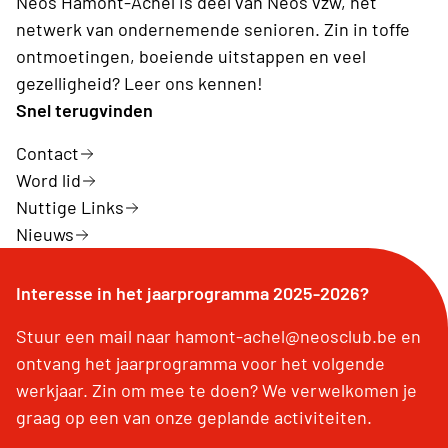
Neos Hamont-Achel is deel van Neos vzw, hét
netwerk van ondernemende senioren. Zin in toffe
ontmoetingen, boeiende uitstappen en veel
gezelligheid? Leer ons kennen!
Snel terugvinden
Contact
Word lid
Nuttige Links
Nieuws
Interesse in het jaarprogramma 2025-2026?
Stuur een mail naar hamont-achel@neosclub.be en
ontvang het jaarprogramma voor het volgende
werkjaar. Zin om mee te doen? We verwelkomen je
graag op een van onze geplande activiteiten.