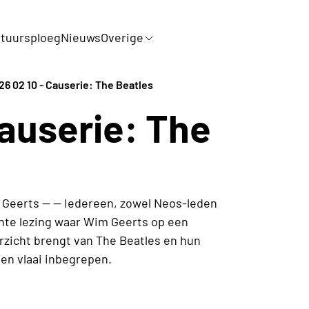
tuursploeg
Nieuws
Overige
26 02 10 - Causerie: The Beatles
Causerie: The
eerts -- -- Iedereen, zowel Neos-leden
ante lezing waar Wim Geerts op een
erzicht brengt van The Beatles en hun
e en vlaai inbegrepen.