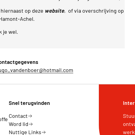
 hiernaast op deze
website
, of via overschrijving op
Hamont-Achel.
k je wel.
ontactgegevens
ugo_vandenboer@hotmail.com
Snel terugvinden
Inte
Contact
Stuu
offe
Word lid
ontv
Nuttige Links
werk