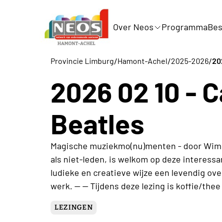
Over Neos
Programma
Bes
/
/
/
Provincie Limburg
Hamont-Achel
2025-2026
20
2026 02 10 - 
Beatles
Magische muziekmo(nu)menten - door Wim G
als niet-leden, is welkom op deze interess
ludieke en creatieve wijze een levendig ov
werk. -- -- Tijdens deze lezing is koffie/the
LEZINGEN