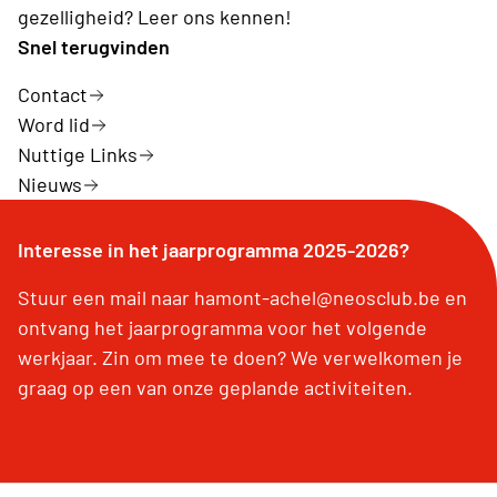
gezelligheid? Leer ons kennen!
Snel terugvinden
Contact
Word lid
Nuttige Links
Nieuws
Interesse in het jaarprogramma 2025-2026?
Stuur een mail naar hamont-achel@neosclub.be en
ontvang het jaarprogramma voor het volgende
werkjaar. Zin om mee te doen? We verwelkomen je
graag op een van onze geplande activiteiten.