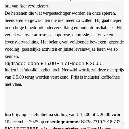
bril van
‘het verouderen’
.
De hersenen die wat vergeetachtiger worden en onze spieren,
beenderen en gewrichten die niet meer zo willen. Hij gaat dieper
in op hoge bloeddruk, aderverkalking en ouderdomsdiabetes. Hij
vertelt wat over artrose, osteoporose, depressie, leefwijze en
levensverwachting. Het belang van voldoende bewegen, gezonde
voeding, geestelijke activiteit en juiste levenswijze leren we zo
kennen.
Bijdrage: leden € 15,00 – niet-leden € 20,00.
Indien het 'niet-lid' nadien toch Neos-lid wordt, zal deze meerprijs
van € 5,00 terug worden verrekend. Prijs is inclusief koffie/thee
met vlaai.
vóór
Inschrijving is definitief na storting van € 15,00 of € 20,00
rekeningnummer
10 december 2025 op
BE38 7310 2918 7372,
website
BIC KREDBEBB, of via deze
van Neos Hamont-