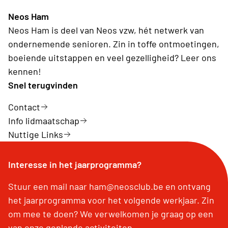
Neos Ham
Neos Ham is deel van Neos vzw, hét netwerk van
ondernemende senioren. Zin in toffe ontmoetingen,
boeiende uitstappen en veel gezelligheid? Leer ons
kennen!
Snel terugvinden
Contact
Info lidmaatschap
Nuttige Links
Interesse in het jaarprogramma?
Stuur een mail naar ham@neosclub.be en ontvang
het jaarprogramma voor het volgende werkjaar. Zin
om mee te doen? We verwelkomen je graag op een
van onze geplande activiteiten.