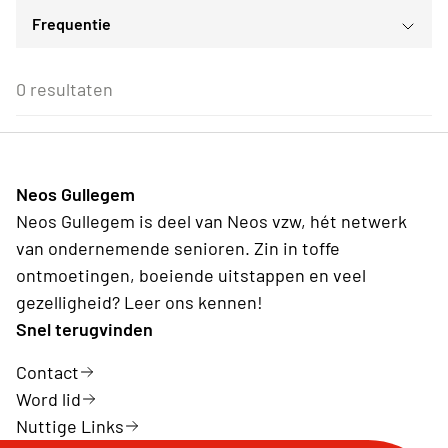
Frequentie
Voor iedereen
ma
di
wo
do
vr
za
zo
Voor alle Neos leden
27
28
29
30
31
1
2
Eenmalig
Voor Neos leden van de eigen afdeling
3
4
5
6
7
8
9
0 resultaten
Wederkerend
10
11
12
13
14
15
16
17
18
19
20
21
22
23
24
25
26
27
28
29
30
31
1
2
3
4
5
6
Neos Gullegem
Vandaag
Wissen
Neos Gullegem is deel van Neos vzw, hét netwerk
van ondernemende senioren. Zin in toffe
ontmoetingen, boeiende uitstappen en veel
gezelligheid? Leer ons kennen!
Snel terugvinden
Contact
Word lid
Nuttige Links