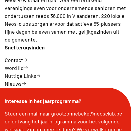
verenigingsleven voor ondernemende senioren met
ondertussen reeds 36.000 in Vlaanderen. 220 lokale
Neos-clubs zorgen ervoor dat actieve 55-plussers
fijne dagen beleven samen met gelijkgezinden uit
de gemeente.
Snel terugvinden
Contact
Word lid
Nuttige Links
Nieuws
Interesse in het jaarprogramma?
Stuur een mail naar grootzonnebeke@neosclub.be
en ontvang het jaarprogramma voor het volgende
werkjaar. Zin om mee te doen? We verwelkomen je