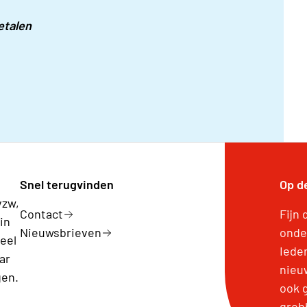
etalen
Snel terugvinden
Op d
vzw,
Contact
Fijn 
in
Nieuwsbrieven
onde
eel
Iede
ar
nieuw
gen.
ook 
grob