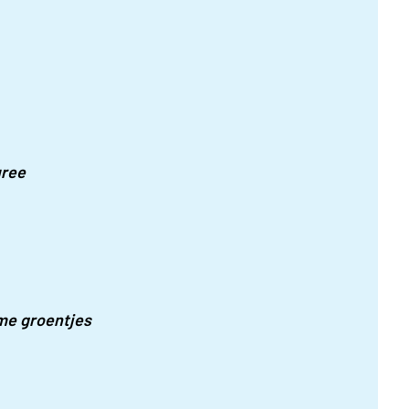
uree
me groentjes