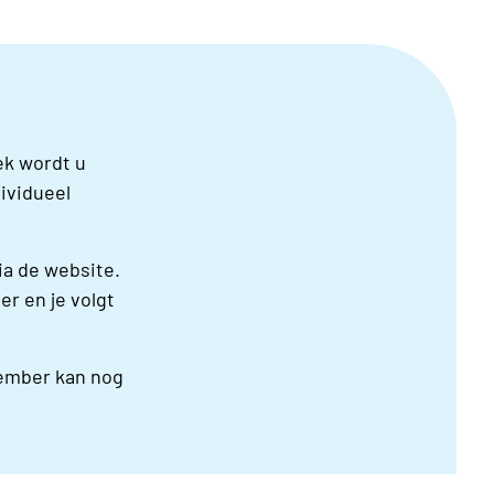
ek wordt u
ividueel
via de website.
er en je volgt
tember kan nog