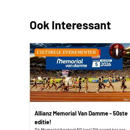
Ook Interessant
CULTURELE EVENEMENTEN
Allianz Memorial Van Damme - 50ste
editie!
Dé Memorial bestaat 50 jaar! Dit event ter ere