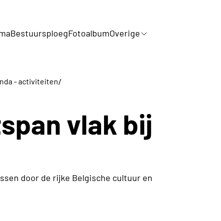
mma
Bestuursploeg
Fotoalbum
Overige
/
da - activiteiten
span vlak bij
assen door de rijke Belgische cultuur en