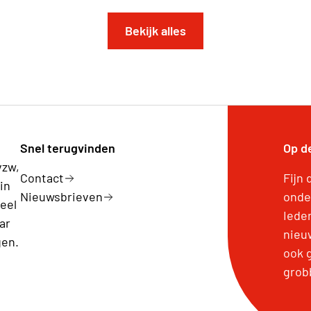
Bekijk alles
Snel terugvinden
Op d
vzw,
Contact
Fijn 
in
Nieuwsbrieven
onde
eel
Iede
ar
nieuw
gen.
ook 
grob