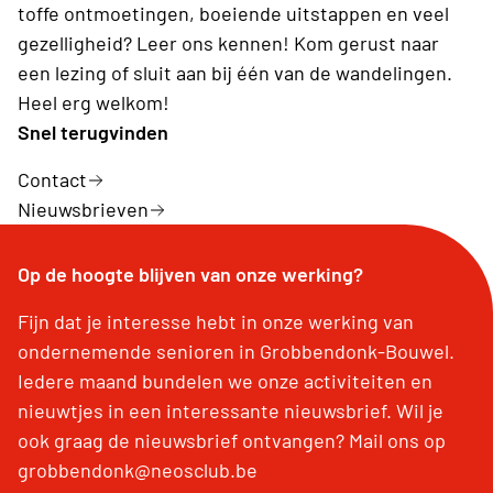
toffe ontmoetingen, boeiende uitstappen en veel
gezelligheid? Leer ons kennen! Kom gerust naar
een lezing of sluit aan bij één van de wandelingen.
Heel erg welkom!
Snel terugvinden
Contact
Nieuwsbrieven
Op de hoogte blijven van onze werking?
Fijn dat je interesse hebt in onze werking van
ondernemende senioren in Grobbendonk-Bouwel.
Iedere maand bundelen we onze activiteiten en
nieuwtjes in een interessante nieuwsbrief. Wil je
ook graag de nieuwsbrief ontvangen? Mail ons op
grobbendonk@neosclub.be