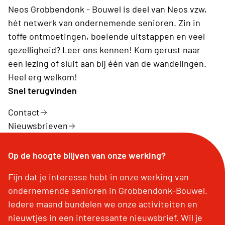
Neos Grobbendonk - Bouwel is deel van Neos vzw,
hét netwerk van ondernemende senioren. Zin in
toffe ontmoetingen, boeiende uitstappen en veel
gezelligheid? Leer ons kennen! Kom gerust naar
een lezing of sluit aan bij één van de wandelingen.
Heel erg welkom!
Snel terugvinden
Contact
Nieuwsbrieven
Op de hoogte blijven van onze werking?
Fijn dat je interesse hebt in onze werking van
ondernemende senioren in Grobbendonk-Bouwel.
Iedere maand bundelen we onze activiteiten en
nieuwtjes in een interessante nieuwsbrief. Wil je