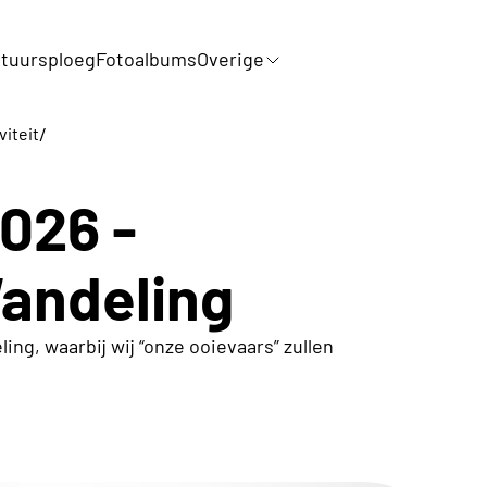
tuursploeg
Fotoalbums
Overige
/
viteit
2026 -
andeling
ng, waarbij wij “onze ooievaars” zullen