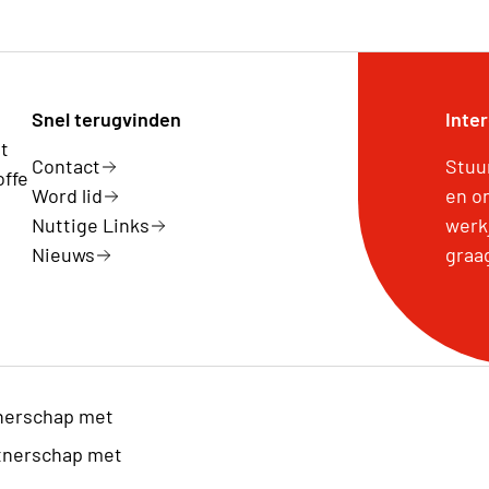
Snel terugvinden
Inte
t
Contact
Stuu
offe
Word lid
en o
Nuttige Links
werk
Nieuws
graa
nerschap met