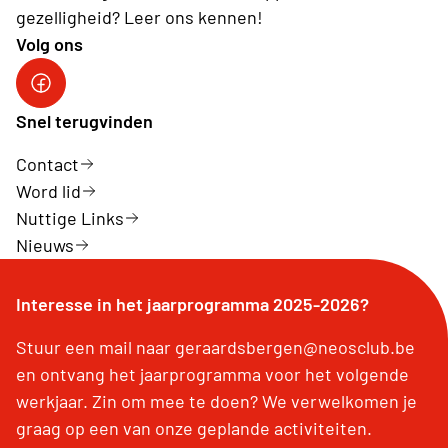
gezelligheid? Leer ons kennen!
Volg ons
FACEBOOK
Snel terugvinden
Contact
Word lid
Nuttige Links
Nieuws
Interesse in het jaarprogramma 2025-2026?
Stuur een mail naar geraardsbergen@neosclub.be
en ontvang het jaarprogramma voor het volgende
werkjaar. Zin om mee te doen? We verwelkomen je
graag op een van onze geplande activiteiten.