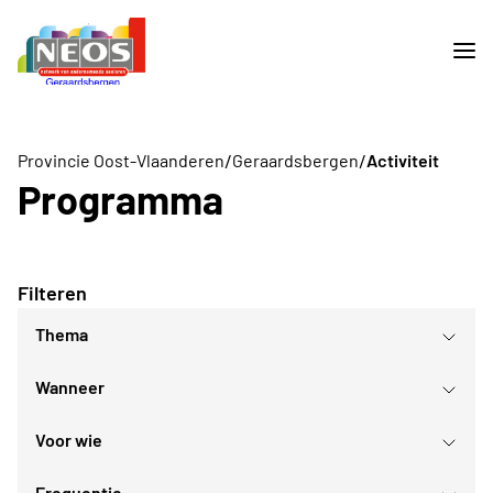
/
/
Provincie Oost-Vlaanderen
Geraardsbergen
Activiteit
Programma
Filteren
Thema
Wanneer
Culturele evenementen
Gezellig samenzijn
Voor wie
Lezingen
augustus
2026
Sport- en bewegingsactiviteiten
Frequentie