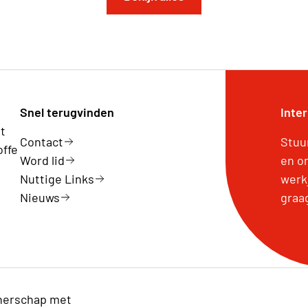
Snel terugvinden
Inte
t
Contact
Stuu
offe
Word lid
en o
Nuttige Links
werk
Nieuws
graa
nerschap met