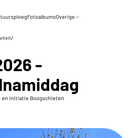
tuursploeg
Fotoalbums
Overige
/
viteit
2026 -
elnamiddag
 en initiatie Boogschieten