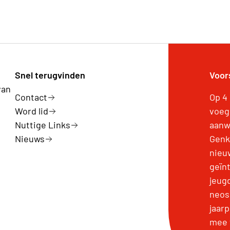
Snel terugvinden
Voor
van
Contact
Op 4
Word lid
voeg
Nuttige Links
aanw
Nieuws
Genk
nieu
geïn
jeug
neos
jaar
mee 