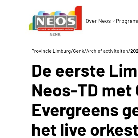
Over Neos
Progra
/
/
/
Provincie Limburg
Genk
Archief activiteiten
202
De eerste Li
Neos-TD met 
Evergreens g
het live orkes