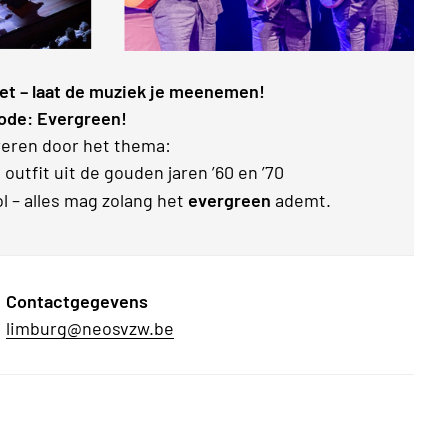
iet – laat de muziek je meenemen!
ode: Evergreen!
ireren door het thema:
outfit uit de gouden jaren ’60 en ’70
vol – alles mag zolang het
evergreen
ademt.
Contactgegevens
limburg@neosvzw.be