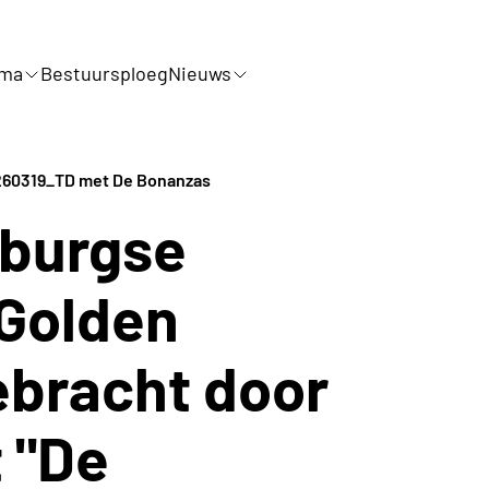
mma
Bestuursploeg
Nieuws
60319_TD met De Bonanzas
mburgse
Golden
ebracht door
t "De