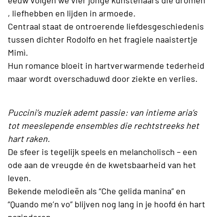
eeuw volgen we vier jonge kunstenaars die dromen
, liefhebben en lijden in armoede.
Centraal staat de ontroerende liefdesgeschiedenis
tussen dichter Rodolfo en het fragiele naaistertje
Mimì.
Hun romance bloeit in hartverwarmende tederheid
maar wordt overschaduwd door ziekte en verlies.
Puccini’s muziek ademt passie: van intieme aria’s
tot meeslepende ensembles die rechtstreeks het
hart raken.
De sfeer is tegelijk speels en melancholisch – een
ode aan de vreugde én de kwetsbaarheid van het
leven.
Bekende melodieën als “Che gelida manina” en
“Quando me’n vo” blijven nog lang in je hoofd én hart