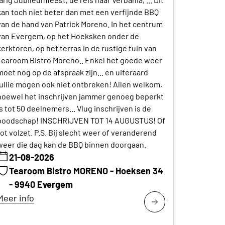
kan toch niet beter dan met een verfijnde BBQ
van de hand van Patrick Moreno. In het centrum
van Evergem, op het Hoeksken onder de
kerktoren, op het terras in de rustige tuin van
Tearoom Bistro Moreno.. Enkel het goede weer
moet nog op de afspraak zijn... en uiteraard
jullie mogen ook niet ontbreken! Allen welkom,
hoewel het inschrijven jammer genoeg beperkt
is tot 50 deelnemers... Vlug inschrijven is de
boodschap! INSCHRIJVEN TOT 14 AUGUSTUS! Of
tot volzet. P.S. Bij slecht weer of veranderend
weer die dag kan de BBQ binnen doorgaan.
21-08-2026
Tearoom Bistro MORENO - Hoeksen 34
- 9940 Evergem
Meer info