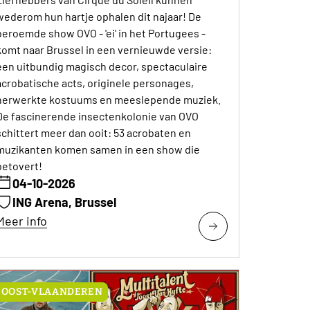
wederom hun hartje ophalen dit najaar! De
beroemde show OVO - 'ei' in het Portugees -
komt naar Brussel in een vernieuwde versie:
een uitbundig magisch decor, spectaculaire
acrobatische acts, originele personages,
herwerkte kostuums en meeslepende muziek.
De fascinerende insectenkolonie van OVO
schittert meer dan ooit: 53 acrobaten en
muzikanten komen samen in een show die
betovert!
04-10-2026
ING Arena, Brussel
Meer info
OOST-VLAANDEREN