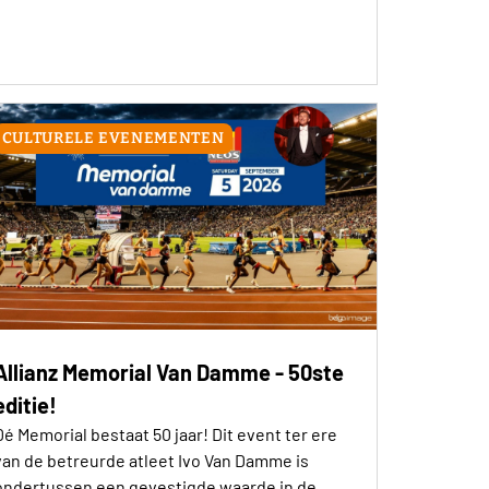
CULTURELE EVENEMENTEN
Allianz Memorial Van Damme - 50ste
editie!
Dé Memorial bestaat 50 jaar! Dit event ter ere
van de betreurde atleet Ivo Van Damme is
ondertussen een gevestigde waarde in de