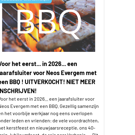
Voor het eerst... in 2026... een
jaarafsluiter voor Neos Evergem met
een BBQ ! UITVERKOCHT! NIET MEER
INSCHRIJVEN!
Voor het eerst in 2026... een jaarafsluiter voor
Neos Evergem met een BBQ. Gezellig samenzijn
en het voorbije werkjaar nog eens overlopen
onder leden en vrienden: de vele voordrachten,
het kerstfeest en nieuwjaarsreceptie, ons 40-
jarig Jubileumfeest, de reis naar Verbania, ... Dit