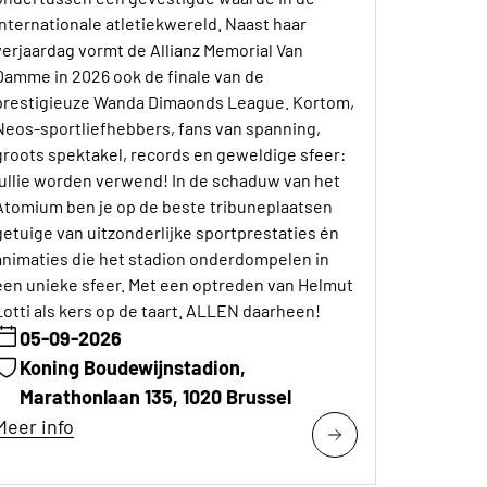
internationale atletiekwereld. Naast haar
verjaardag vormt de Allianz Memorial Van
Damme in 2026 ook de finale van de
prestigieuze Wanda Dimaonds League. Kortom,
Neos-sportliefhebbers, fans van spanning,
groots spektakel, records en geweldige sfeer:
jullie worden verwend! In de schaduw van het
Atomium ben je op de beste tribuneplaatsen
getuige van uitzonderlijke sportprestaties én
animaties die het stadion onderdompelen in
een unieke sfeer. Met een optreden van Helmut
Lotti als kers op de taart. ALLEN daarheen!
05-09-2026
Koning Boudewijnstadion,
Marathonlaan 135, 1020 Brussel
Meer info