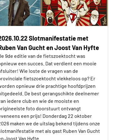
2026.10.22 Slotmanifestatie met
Ruben Van Gucht en Joost Van Hyfte
De 9de editie van de fietszoektocht was
opnieuw een succes. Dat verdient een mooie
afsluiter! Wie loste de vragen van de
provinciale fietszoektocht vlekkeloos op? Er
worden opnieuw drie prachtige hoofdprijzen
uitgedeeld. De best gerangschikte deelnemer
van iedere club en wie de mooiste en
origineelste foto doorstuurt ontvangt
eveneens een prijs! Donderdag 22 oktober
2026 maken we de uitslag bekend tijdens onze
slotmanifestatie met als gast Ruben Van Gucht
en Joost Van Hyfte