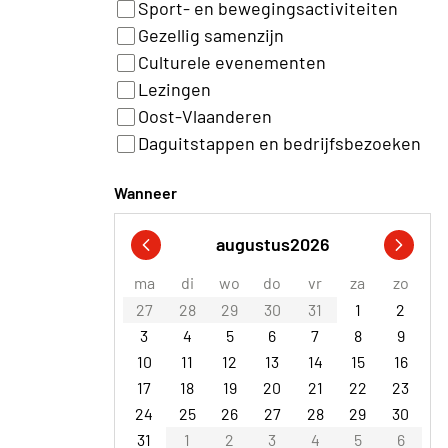
Sport- en bewegingsactiviteiten
Gezellig samenzijn
Culturele evenementen
Lezingen
Oost-Vlaanderen
Daguitstappen en bedrijfsbezoeken
Wanneer
augustus
2026
ma
di
wo
do
vr
za
zo
27
28
29
30
31
1
2
3
4
5
6
7
8
9
10
11
12
13
14
15
16
17
18
19
20
21
22
23
24
25
26
27
28
29
30
31
1
2
3
4
5
6