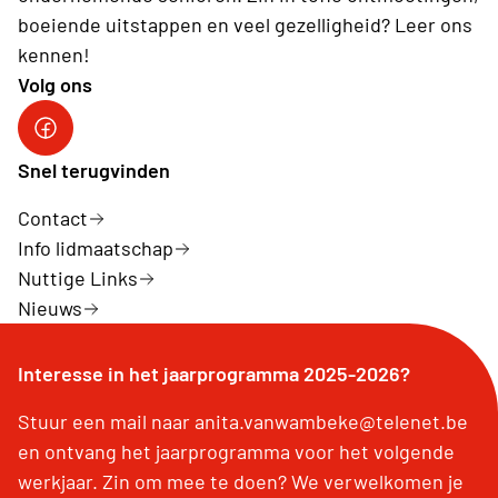
boeiende uitstappen en veel gezelligheid? Leer ons
kennen!
Volg ons
Snel terugvinden
Contact
Info lidmaatschap
Nuttige Links
Nieuws
Interesse in het jaarprogramma 2025-2026?
Stuur een mail naar anita.vanwambeke@telenet.be
en ontvang het jaarprogramma voor het volgende
werkjaar. Zin om mee te doen? We verwelkomen je