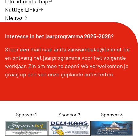
Info lidmaatschap
Nuttige Links
Nieuws
Interesse in het jaarprogramma 2025-2026?
Stuur een mail naar anita.vanwambeke@telenet.be
en ontvang het jaarprogramma voor het volgende
werkjaar. Zin om mee te doen? We verwelkomen je
graag op een van onze geplande activiteiten.
Sponsor 1
Sponsor 2
Sponsor 3