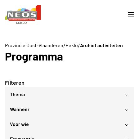
/
/
Provincie Oost-Vlaanderen
Eeklo
Archief activiteiten
Programma
Filteren
Thema
Wanneer
Daguitstappen en bedrijfsbezoeken
Culturele daguitstappen
Voor wie
Lezingen
augustus
2026
Culturele evenementen
Frequentie