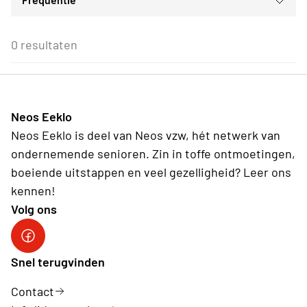
Voor iedereen
ma
di
wo
do
vr
za
zo
Ontspanningsnamiddagen
Voor alle Neos leden
27
28
29
30
31
1
2
Gezellig samenzijn
Eenmalig
Voor Neos leden van de eigen afdeling
3
4
5
6
7
8
9
0 resultaten
Reis
Wederkerend
10
11
12
13
14
15
16
17
18
19
20
21
22
23
24
25
26
27
28
29
30
31
1
2
3
4
5
6
Neos Eeklo
Vandaag
Wissen
Neos Eeklo is deel van Neos vzw, hét netwerk van
ondernemende senioren. Zin in toffe ontmoetingen,
boeiende uitstappen en veel gezelligheid? Leer ons
kennen!
Volg ons
Snel terugvinden
Contact