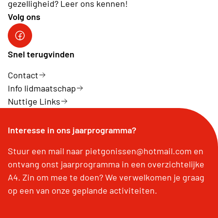
gezelligheid? Leer ons kennen!
Volg ons
Neos Dilsen-Stokkem
Snel terugvinden
Contact
Info lidmaatschap
Nuttige Links
Interesse in ons jaarprogramma?
Stuur een mail naar pietgonissen@hotmail.com en
ontvang onst jaarprogramma in een overzichtelijke
A4. Zin om mee te doen? We verwelkomen je graag
op een van onze geplande activiteiten.