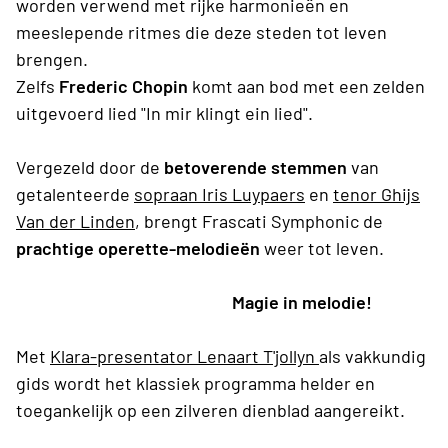
worden verwend met rijke harmonieën en
meeslepende ritmes die deze steden tot leven
brengen.
Zelfs
Frederic Chopin
komt aan bod met een zelden
uitgevoerd lied "In mir klingt ein lied".
Vergezeld door de
betoverende stemmen
van
getalenteerde
sopraan Iris Luypaers
en
tenor
Ghijs
Van der Linden
, brengt Frascati Symphonic de
prachtige operette-melodieën
weer tot leven.
Magie in melodie!
Met
Klara-presentator Lenaart T'jollyn
als vakkundig
gids wordt het klassiek programma helder en
toegankelijk op een zilveren dienblad aangereikt.