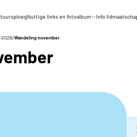
tuursploeg
Nuttige links en fotoalbum
Info lidmaatscha
/
5-2026
Wandeling november
ovember