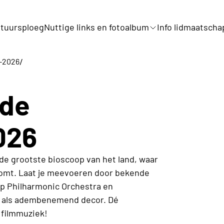
tuursploeg
Nuttige links en fotoalbum
Info lidmaatscha
/
5-2026
 de
026
de grootste bioscoop van het land, waar
komt. Laat je meevoeren door bekende
rp Philharmonic Orchestra en
en als adembenemend decor. Dé
 filmmuziek!