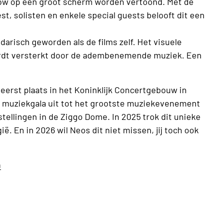
show op een groot scherm worden vertoond. Met de
t, solisten en enkele special guests belooft dit een
arisch geworden als de films zelf. Het visuele
ordt versterkt door de adembenemende muziek. Een
eerst plaats in het Koninklijk Concertgebouw in
it muziekgala uit tot het grootste muziekevenement
rstellingen in de Ziggo Dome. In 2025 trok dit unieke
ë. En in 2026 wil Neos dit niet missen, jij toch ook
n