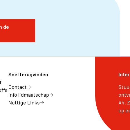
n de
Snel terugvinden
Inte
t
Contact
Stuu
offe
Info lidmaatschap
ontv
Nuttige Links
A4. 
op e