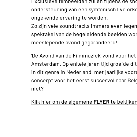
Exclusieve filmbeelden zullen tijdens de 
ondersteuning van een symfonisch live orkes
ongekende ervaring te worden.
Zo zijn vele soundtracks immers even legend
spektakel van de begeleidende beelden w
meeslepende avond gegarandeerd!
'De Avond van de Filmmuziek' vond voor het 
Amsterdam. Op enkele jaren tijd groeide d
in dit genre in Nederland, met jaarlijks voo
concerpt voor het eerst succesvol naar Belgi
niet?
Klik hier om de algemene
FLYER
te bekijke