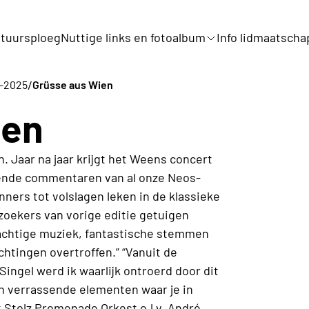
tuursploeg
Nuttige links en fotoalbum
Info lidmaatscha
/
4-2025
Grüsse aus Wien
ien
n. Jaar na jaar krijgt het Weens concert
ovende commentaren van al onze Neos-
ners tot volslagen leken in de klassieke
oekers van vorige editie getuigen
prachtige muziek, fantastische stemmen
htingen overtroffen.” “Vanuit de
Singel werd ik waarlijk ontroerd door dit
n verrassende elementen waar je in
 Stolz Promenade Orkest o.l.v. André