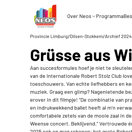
Over Neos
Programma
Bes
/
/
Provincie Limburg
Dilsen-Stokkem
Archief 202
Grüsse aus W
Aan succesformules hoef je niet te sleutele
van de Internationale Robert Stolz Club l
toeschouwers. Van echte liefhebbers en ken
muziek. Graag een glimp? Nagenietende bez
erover in dit filmpje! “De combinatie van 
en indrukwekkend ballet heeft al m’n verwac
comfortabele zetels van de mooie zaal in de
Weense concert. Beklijvend.” Vertrouwde é
2025 ook op mag rekenen: het grote Robert