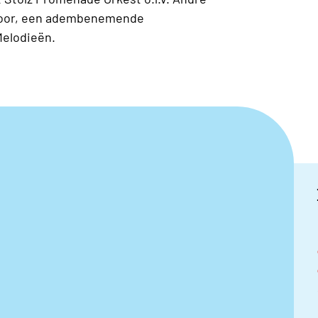
 koor, een adembenemende
Melodieën.