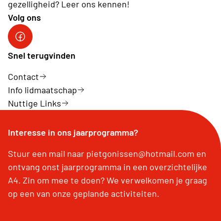
gezelligheid? Leer ons kennen!
Volg ons
Neos Dilsen-Stokkem
Snel terugvinden
Contact
Info lidmaatschap
Nuttige Links
Interesse in ons jaarprogramma?
Stuur een mail naar pietgonissen@hotmail.com en
ontvang onst jaarprogramma in een overzichtelijke
A4. Zin om mee te doen? We verwelkomen je graag
op een van onze geplande activiteiten.