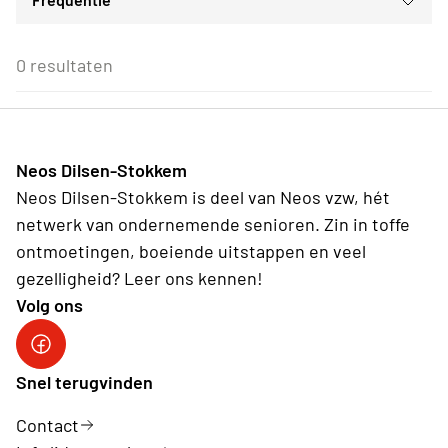
Voor iedereen
ma
di
wo
do
vr
za
zo
Reis
Voor alle Neos leden
27
28
29
30
31
1
2
Gezellig samenzijn
Eenmalig
Voor Neos leden van de eigen afdeling
3
4
5
6
7
8
9
0 resultaten
Wederkerend
10
11
12
13
14
15
16
17
18
19
20
21
22
23
24
25
26
27
28
29
30
31
1
2
3
4
5
6
Neos Dilsen-Stokkem
Vandaag
Wissen
Neos Dilsen-Stokkem is deel van Neos vzw, hét
netwerk van ondernemende senioren. Zin in toffe
ontmoetingen, boeiende uitstappen en veel
gezelligheid? Leer ons kennen!
Volg ons
Neos Dilsen-Stokkem
Snel terugvinden
Contact