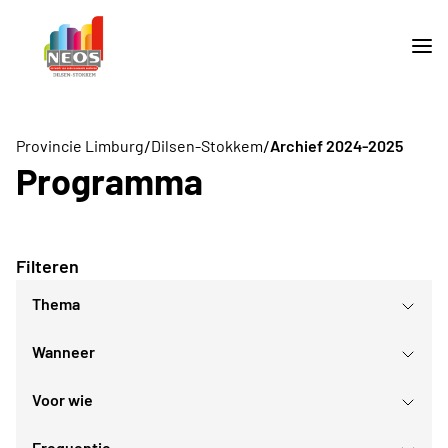
/
/
Provincie Limburg
Dilsen-Stokkem
Archief 2024-2025
Programma
Filteren
Thema
Wanneer
Sport- en bewegingsactiviteiten
Daguitstappen en bedrijfsbezoeken
Voor wie
Culturele evenementen
augustus
2026
Culturele daguitstappen
Frequentie