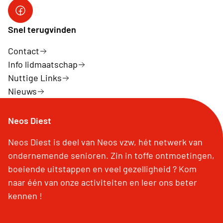
Snel terugvinden
Contact
Info lidmaatschap
Nuttige Links
Nieuws
Neos Diest
Neos Diest is deel van Neos vzw, hét netwerk van
ondernemende senioren. Zin in toffe ontmoetingen,
boeiende uitstappen en veel gezelligheid ? Kom
naar één van onze activiteiten en leer ons beter
kennen !