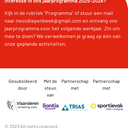
Interesse in ons jaarprogramma 2025-2026?
Kijk in de rubriek "Programma" of stuur een mail
naar neosdiepenbeek@gmail.com en ontvang ons
jaarprogramma voor het volgende werkjaar. Zin om
mee te doen? We verwelkomen je graag op één van
onze geplande activiteiten.
Gesubsideerd
Met de
Partnerschap
Partnerschap
door
steun
met
met
van
© 2023 All rights reserved