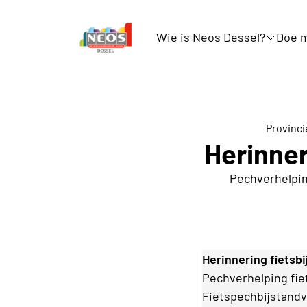
Wie is Neos Dessel?
Doe m
Provinc
Herinner
Pechverhelping
Herinnering fietsb
Pechverhelping fiet
Fietspechbijstandv