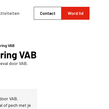
tiviteiten
Contact
Word lid
ering VAB
ering VAB
geval door VAB.
 door VAB.
l of pech met je