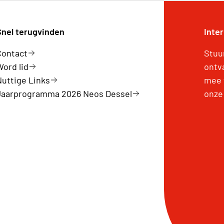
Snel terugvinden
Inte
Contact
Stuu
Word lid
ontv
Nuttige Links
mee 
Jaarprogramma 2026 Neos Dessel
onze