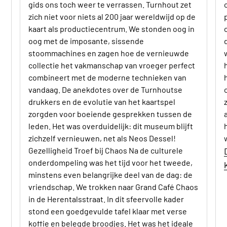
gids ons toch weer te verrassen. Turnhout zet
zich niet voor niets al 200 jaar wereldwijd op de
kaart als productiecentrum. We stonden oog in
oog met de imposante, sissende
stoommachines en zagen hoe de vernieuwde
collectie het vakmanschap van vroeger perfect
combineert met de moderne technieken van
vandaag. De anekdotes over de Turnhoutse
drukkers en de evolutie van het kaartspel
zorgden voor boeiende gesprekken tussen de
leden. Het was overduidelijk: dit museum blijft
zichzelf vernieuwen, net als Neos Dessel!
Gezelligheid Troef bij Chaos Na de culturele
onderdompeling was het tijd voor het tweede,
minstens even belangrijke deel van de dag: de
vriendschap. We trokken naar Grand Café Chaos
in de Herentalsstraat. In dit sfeervolle kader
stond een goedgevulde tafel klaar met verse
koffie en belegde broodjes. Het was het ideale