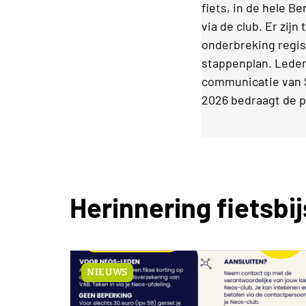
fiets, in de hele B
via de club. Er zij
onderbreking regis
stappenplan. Leden
communicatie van S
2026 bedraagt de pre
Herinnering fietsb
NIEUWS