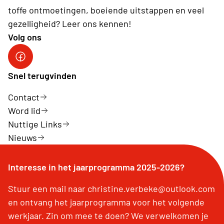
toffe ontmoetingen, boeiende uitstappen en veel
gezelligheid? Leer ons kennen!
Volg ons
Facebookpagina Neos De Panne - Adinkerke
Snel terugvinden
Contact
Word lid
Nuttige Links
Nieuws
Interesse in het jaarprogramma 2025-2026?
Stuur een mail naar christine.verbeke@outlook.com
en ontvang het jaarprogramma voor het volgende
werkjaar. Zin om mee te doen? We verwelkomen je