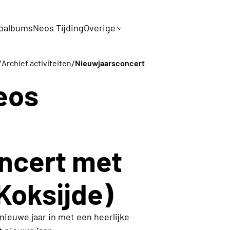
oalbums
Neos Tijding
Overige
/
/
Archief activiteiten
Nieuwjaarsconcert
eos
ncert met
Koksijde)
nieuwe jaar in met een heerlijke