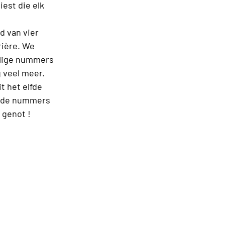
est die elk
d van vier
rière. We
alige nummers
 veel meer.
t het elfde
lende nummers
 genot !