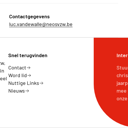
Contactgegevens
luc.vandewalle@neosvzw.be
Snel terugvinden
Inte
zw,
Contact
Stuu
in
Word lid
chri
eel
Nuttige Links
jaar
Nieuws
mee 
onze