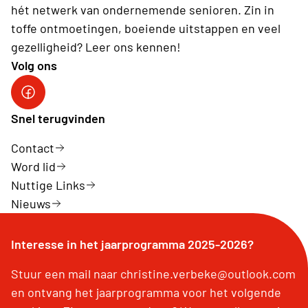
hét netwerk van ondernemende senioren. Zin in
toffe ontmoetingen, boeiende uitstappen en veel
gezelligheid? Leer ons kennen!
Volg ons
Facebookpagina Neos De Panne - Adinkerke
Snel terugvinden
Contact
Word lid
Nuttige Links
Nieuws
Interesse in het jaarprogramma 2025-2026?
Stuur een mail naar christine.verbeke@outlook.com
en ontvang het jaarprogramma voor het volgende