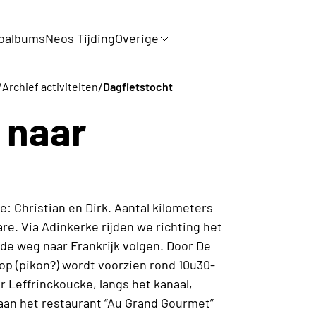
oalbums
Neos Tijding
Overige
/
/
Archief activiteiten
Dagfietstocht
 naar
ie: Christian en Dirk. Aantal kilometers
re. Via Adinkerke rijden we richting het
de weg naar Frankrijk volgen. Door De
op (pikon?) wordt voorzien rond 10u30-
r Leffrinckoucke, langs het kanaal,
aan het restaurant “Au Grand Gourmet”