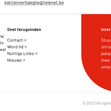
katrienverhaeghe@telenet.be
Snel terugvinden
Inte
zw,
Contact
Stuu
in
Word lid
chri
eel
Nuttige Links
jaar
Nieuws
mee 
onze
© 2023 All right