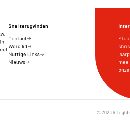
Snel terugvinden
Inte
zw,
Contact
Stuu
in
Word lid
chri
eel
Nuttige Links
jaar
Nieuws
mee 
onze
© 2023 All right