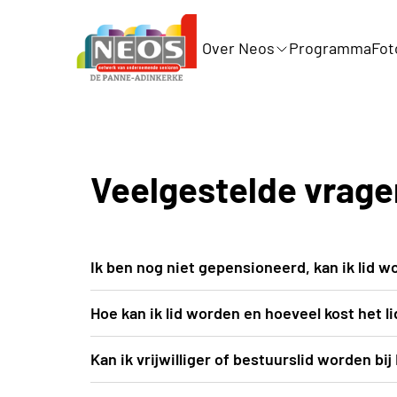
Over Neos
Programma
Fot
Veelgestelde vrage
Ik ben nog niet gepensioneerd, kan ik lid 
👥 Bij Neos ben je welkom zodra je bijna me
Hoe kan ik lid worden en hoeveel kost het 
belangrijkste is dat je actief en enthousiast
Voor maar €36 per jaar krijg je toegang tot 
Kan ik vrijwilliger of bestuurslid worden b
evenementen ✔️ Goede verzekering tijdens e