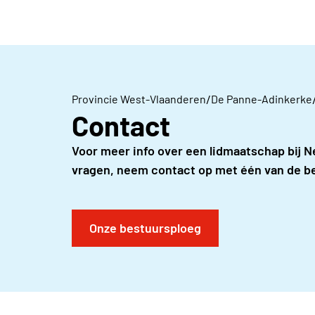
Absoluut! Vrijwilligen bij Neos De Panne-A
er zomaar bij Twijfel je nog? Neem gerust c
programma vol cultuur, uitstappen, lezing
samen met ons het mooiste van Neos!
administratie, cijfers of gewoon graag mee
één van de bestuursleden en ontdek tijdens 
stralen!
/
Provincie West-Vlaanderen
De Panne-Adinkerke
Contact
Voor meer info over een lidmaatschap bij N
vragen, neem contact op met één van de 
Onze bestuursploeg