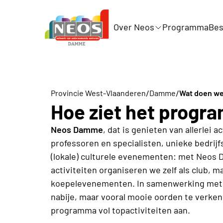
Over Neos
Programma
Bes
/
/
Provincie West-Vlaanderen
Damme
Wat doen w
Hoe ziet het progr
Neos Damme
, dat is genieten van allerlei 
professoren en specialisten, unieke bedrij
(lokale) culturele evenementen: met Neos 
activiteiten organiseren we zelf als club, m
koepelevenementen. In samenwerking met on
nabije, maar vooral mooie oorden te verken
programma vol topactiviteiten aan.