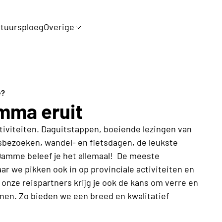
tuursploeg
Overige
e?
amma eruit
activiteiten. Daguitstappen, boeiende lezingen van
fsbezoeken, wandel- en fietsdagen, de leukste
Damme beleef je het allemaal! De meeste
aar we pikken ook in op provinciale activiteiten en
ze reispartners krijg je ook de kans om verre en
nen. Zo bieden we een breed en kwalitatief