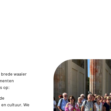
 brede waaier
ementen
s op:
nde
 en cultuur. We