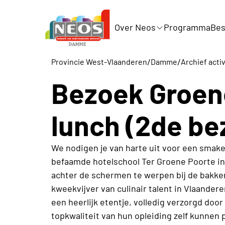
Over Neos
Programma
Bes
/
/
Provincie West-Vlaanderen
Damme
Archief acti
Bezoek Groen
lunch (2de be
We nodigen je van harte uit voor een smake
befaamde hotelschool Ter Groene Poorte in 
achter de schermen te werpen bij de bakkeri
kweekvijver van culinair talent in Vlaander
een heerlijk etentje, volledig verzorgd doo
topkwaliteit van hun opleiding zelf kunnen 