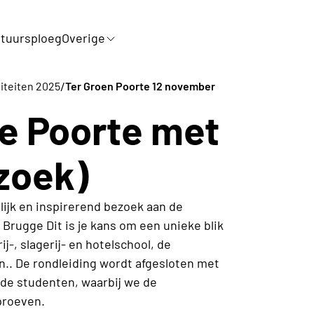
tuursploeg
Overige
/
viteiten 2025
Ter Groen Poorte 12 november
e Poorte met
zoek)
lijk en inspirerend bezoek aan de
Brugge Dit is je kans om een unieke blik
j-, slagerij- en hotelschool, de
en.. De rondleiding wordt afgesloten met
r de studenten, waarbij we de
proeven.