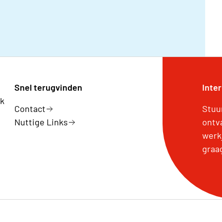
Snel terugvinden
Inte
rk
Contact
Stuu
Nuttige Links
ontv
werk
graa