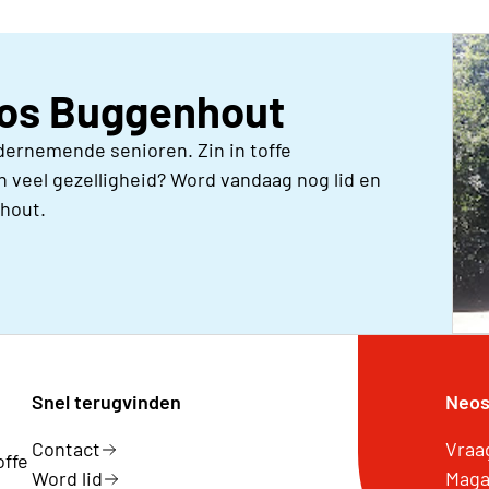
Neos Buggenhout
dernemende senioren. Zin in toffe
 veel gezelligheid? Word vandaag nog lid en
hout.
Snel terugvinden
Neos
Contact
Vraa
offe
Word lid
Maga