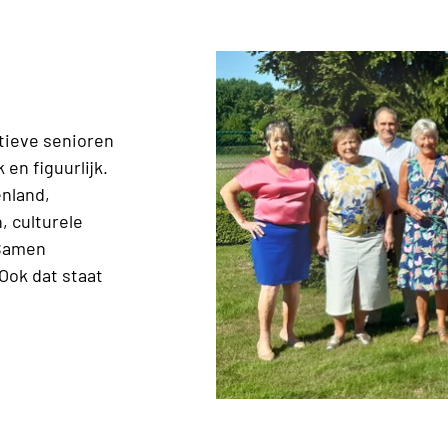
ctieve senioren
 en figuurlijk.
enland,
, culturele
 Samen
 Ook dat staat