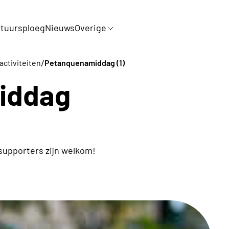
tuursploeg
Nieuws
Overige
/
activiteiten
Petanquenamiddag (1)
iddag
supporters zijn welkom!