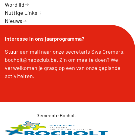
Word lid
Nuttige Links
Nieuws
Interesse in ons jaarprogramma?
Stuur een mail naar onze secretaris Swa Cremers,
bocholt@neosclub.be. Zin om mee te doen? We
verwelkomen je graag op een van onze geplande
activiteiten.
Gemeente Bocholt