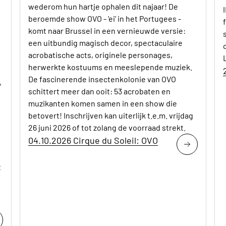
wederom hun hartje ophalen dit najaar! De
beroemde show OVO - 'ei' in het Portugees -
komt naar Brussel in een vernieuwde versie:
een uitbundig magisch decor, spectaculaire
acrobatische acts, originele personages,
herwerkte kostuums en meeslepende muziek.
De fascinerende insectenkolonie van OVO
,
schittert meer dan ooit: 53 acrobaten en
muzikanten komen samen in een show die
betovert! Inschrijven kan uiterlijk t.e.m. vrijdag
26 juni 2026 of tot zolang de voorraad strekt.
04.10.2026 Cirque du Soleil: OVO
t
d