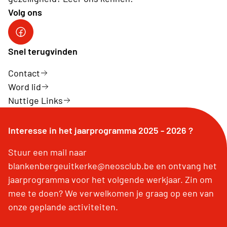
Volg ons
Neos Blankenberge - Uitkerke
Snel terugvinden
Contact
Word lid
Nuttige Links
Interesse in het jaarprogramma 2025 - 2026 ?
Stuur een mail naar
blankenbergeuitkerke@neosclub.be en ontvang het
jaarprogramma voor het volgende werkjaar. Zin om
mee te doen? We verwelkomen je graag op een van
onze geplande activiteiten.