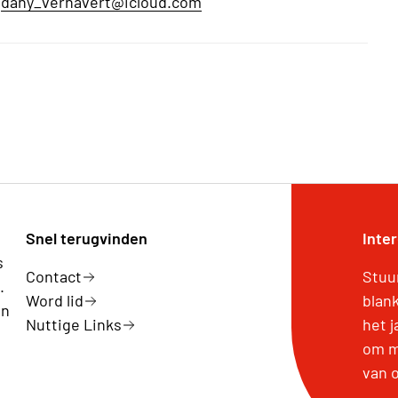
dany_verhavert@icloud.com
Snel terugvinden
Inte
s
Contact
Stuu
.
Word lid
blan
en
Nuttige Links
het 
om m
van 