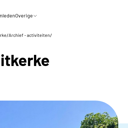
nleden
Overige
/
/
erke
Archief - activiteiten
itkerke