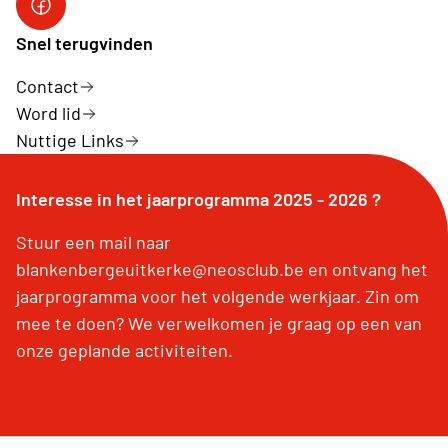
Neos Blankenberge - Uitkerke
Snel terugvinden
Contact
Word lid
Nuttige Links
Interesse in het jaarprogramma 2025 - 2026 ?
Stuur een mail naar
blankenbergeuitkerke@neosclub.be en ontvang het
jaarprogramma voor het volgende werkjaar. Zin om
mee te doen? We verwelkomen je graag op een van
onze geplande activiteiten.